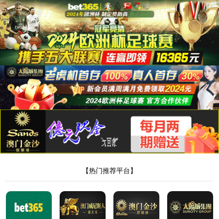
金沙6165总站线路检测