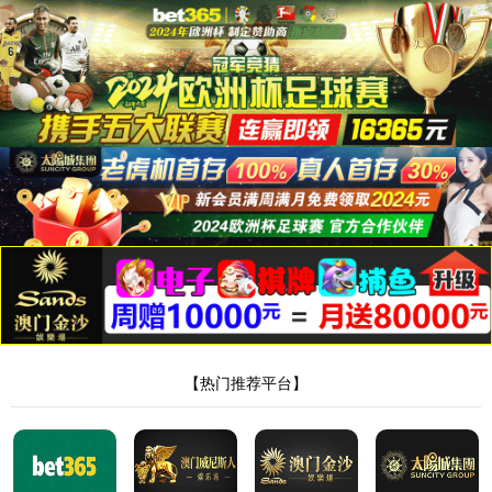
金沙6165总站线路检测