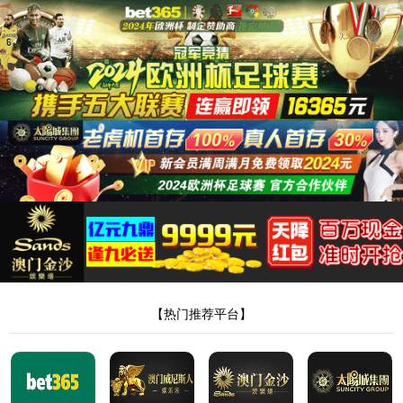
金沙6165总站线路检测