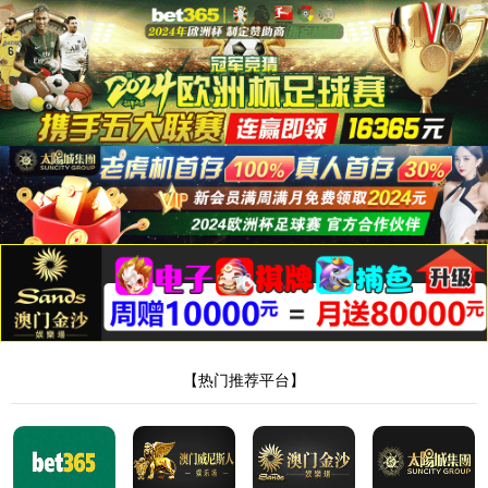
金沙6165总站线路检测