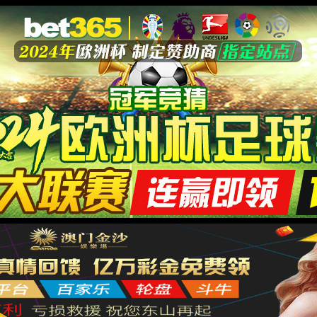
于金沙6165总站线路检测
样品前处理
实验室基础
生
产品列表
新品推荐
础
生物医疗
测量仪器
行业专用
金沙6165总站线路检测优品
智能筛选